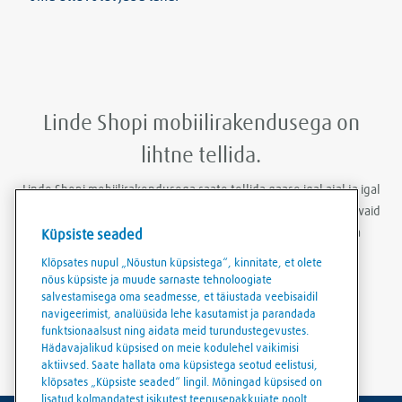
Linde Shopi mobiilirakendusega on
lihtne tellida.
Linde Shopi mobiilirakendusega saate tellida gaase igal ajal ja igal
pool. Rakendusse püsivalt sisseloginuna saate tooteid tellida vaid
paari klõpsuga, lisaks saate luua tellimispõhju ning laadida
Küpsiste seaded
igapäevaselt alla arveid ja saatelehti.
Klõpsates nupul „Nõustun küpsistega“, kinnitate, et olete
nõus küpsiste ja muude sarnaste tehnoloogiate
salvestamisega oma seadmesse, et täiustada veebisaidil
navigeerimist, analüüsida lehe kasutamist ja parandada
funktsionaalsust ning aidata meid turundustegevustes.
Hädavajalikud küpsised on meie kodulehel vaikimisi
aktiivsed. Saate hallata oma küpsistega seotud eelistusi,
klõpsates „Küpsiste seaded“ lingil. Mõningad küpsised on
lisatud kolmandatest isikutest teenusepakkujate poolt