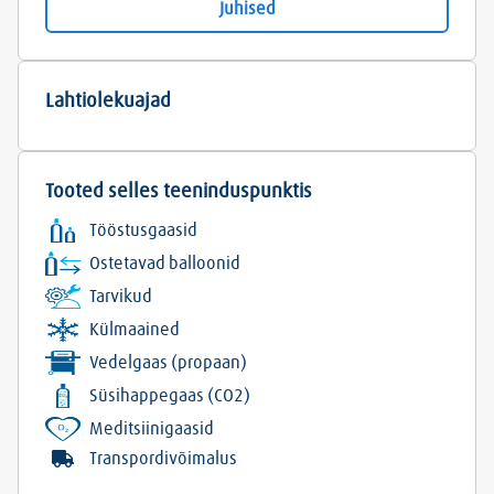
Juhised
Lahtiolekuajad
Tooted selles teeninduspunktis
Tööstusgaasid
Ostetavad balloonid
Tarvikud
Külmaained
Vedelgaas (propaan)
Süsihappegaas (CO2)
Meditsiinigaasid
Transpordivõimalus