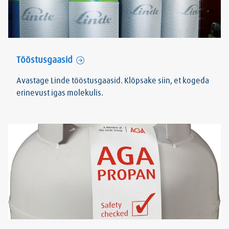
Tööstusgaasid
Avastage Linde tööstusgaasid. Klõpsake siin, et kogeda
erinevust igas molekulis.