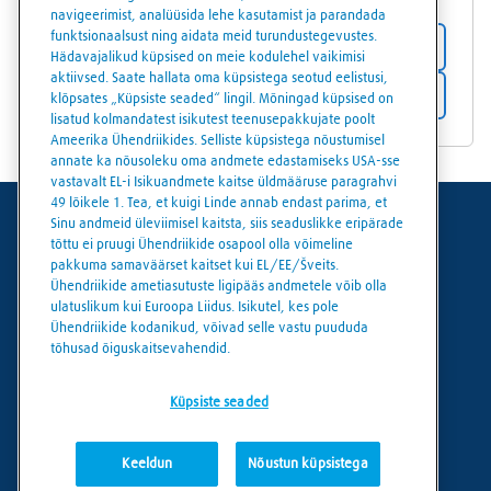
navigeerimist, analüüsida lehe kasutamist ja parandada
funktsionaalsust ning aidata meid turundustegevustes.
Vaata lähemalt
Hädavajalikud küpsised on meie kodulehel vaikimisi
aktiivsed. Saate hallata oma küpsistega seotud eelistusi,
Juhised
klõpsates „Küpsiste seaded“ lingil. Mõningad küpsised on
lisatud kolmandatest isikutest teenusepakkujate poolt
Ameerika Ühendriikides. Selliste küpsistega nõustumisel
annate ka nõusoleku oma andmete edastamiseks USA-sse
vastavalt EL-i Isikuandmete kaitse üldmääruse paragrahvi
49 lõikele 1. Tea, et kuigi Linde annab endast parima, et
Sinu andmeid üleviimisel kaitsta, siis seaduslikke eripärade
Kasutustingimused
tõttu ei pruugi Ühendriikide osapool olla võimeline
pakkuma samaväärset kaitset kui EL/EE/Šveits.
Andmekaitse
Ühendriikide ametiasutuste ligipääs andmetele võib olla
ulatuslikum kui Euroopa Liidus. Isikutel, kes pole
Küpsiste poliitika
Ühendriikide kodanikud, võivad selle vastu puududa
tõhusad õiguskaitsevahendid.
Küpsiste seaded
Küpsiste seaded
Keeldun
Nõustun küpsistega
© Linde 2026