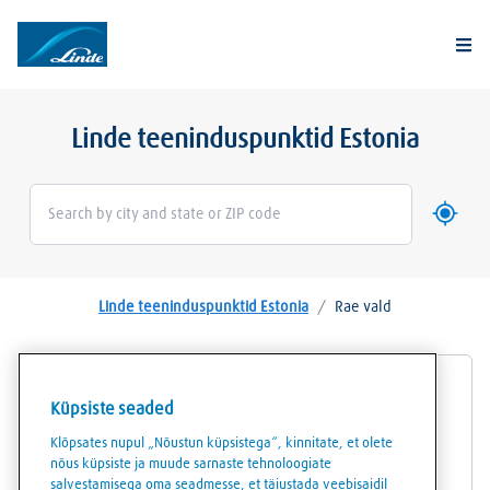
Togg
Linde teeninduspunktid Estonia
Kasuta 
Geoloca
Linde teeninduspunktid Estonia
/
Rae vald
AGA gaasiautomaat Peetri
Küpsiste seaded
Klõpsates nupul „Nõustun küpsistega“, kinnitate, et olete
Aruheina tee 8
nõus küpsiste ja muude sarnaste tehnoloogiate
75312
Rae vald
salvestamisega oma seadmesse, et täiustada veebisaidil