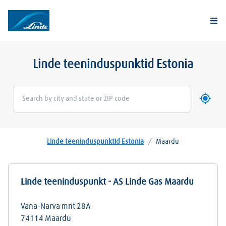
Togg
Linde teeninduspunktid Estonia
Kasuta 
Geoloca
Linde teeninduspunktid Estonia
/
Maardu
Linde teeninduspunkt - AS Linde Gas Maardu
Vana-Narva mnt 28A
74114
Maardu